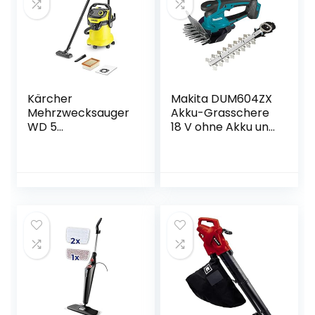
Garten und
Gehweg (1100W)
Kärcher
Makita DUM604ZX
Mehrzwecksauger
Akku-Grasschere
WD 5
18 V ohne Akku und
(Tatsächliche
Ladegerät
Saugleistung: 240
Air Watt,
Behältergröße: 25
l, Blasfunktion,
Patentierte
Filterentnahmetec
hnik, Saugen von
trockenem und
nassem Schmutz
ohne
Filterwechsel)