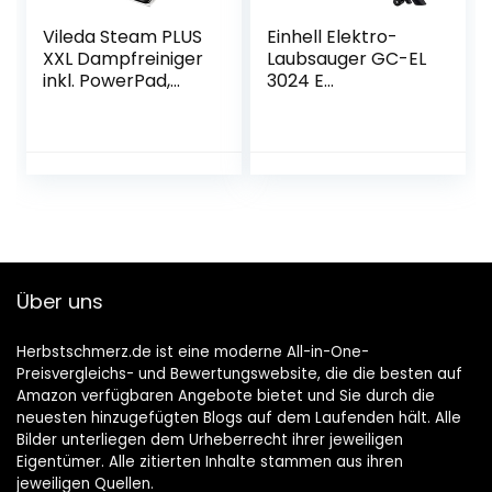
Vileda Steam PLUS
Einhell Elektro-
XXL Dampfreiniger
Laubsauger GC-EL
inkl. PowerPad,
3024 E
entfernt bis zu 99,9
(Saug-/Blasfunktio
% der Bakterien,
n, Saugrohr Ø 75
alle Böden
mm, Saugleistung
650 m³/h,
Häckselfunktion,
Häckselrate 10:1,
Blasgeschwindigke
it 240 km/h,
Fangsack 40 L)
Über uns
Herbstschmerz.de ist eine moderne All-in-One-
Preisvergleichs- und Bewertungswebsite, die die besten auf
Amazon verfügbaren Angebote bietet und Sie durch die
neuesten hinzugefügten Blogs auf dem Laufenden hält. Alle
Bilder unterliegen dem Urheberrecht ihrer jeweiligen
Eigentümer. Alle zitierten Inhalte stammen aus ihren
jeweiligen Quellen.