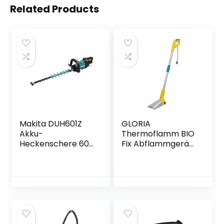
Related Products
Makita DUH601Z
GLORIA
Akku-
Thermoflamm BIO
Heckenschere 60
Fix Abflammgerät
cm 18 V (ohne
| Elektrischer
Akku, ohne
Unkrautvernichter,
Ladegerät)
Unkrautbrenner |
Einfache & sichere
Bedienung |
Größere
Arbeitsfläche | Für
den unkrautfreien