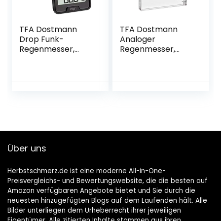
TFA Dostmann
TFA Dostmann
Drop Funk-
Analoger
Regenmesser,
Regenmesser,
Niederschlagsmen
47.1014,
gen leicht
Niederschlagsmen
ermitteln,
genmarkierung, für
kabelose
den
Übertragung, 24h
Zaun/Geländer,
Regenalarm
transparent, L 188
(215) x B 36 (90) x
H 203 mm
Über uns
Herbstschmerz.de ist eine moderne All-in-One-
Preisvergleichs- und Bewertungswebsite, die die besten auf
Amazon verfügbaren Angebote bietet und Sie durch die
neuesten hinzugefügten Blogs auf dem Laufenden hält. Alle
Bilder unterliegen dem Urheberrecht ihrer jeweiligen
Eigentümer. Alle zitierten Inhalte stammen aus ihren