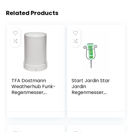
Related Products
TFA Dostmann
Start Jardin Star
Weatherhub Funk-
Jardin
Regenmesser,
Regenmesser,
30.3306.02,
Keine Farbe
Überwachung
über das
Smartphone