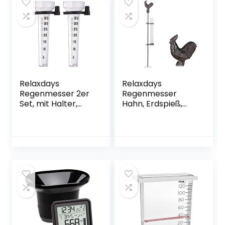
Relaxdays
Relaxdays
Regenmesser 2er
Regenmesser
Set, mit Halter,
Hahn, Erdspieß,
Niederschlagsmes
Niederschlagsmes
ser Garten, große
ser, 17 cm, 7 inch,
Anzeige 35
Behälter Glas,
mm/m²,
Gartenstecker,
Kunststoff,
Metall, bronze
transparent