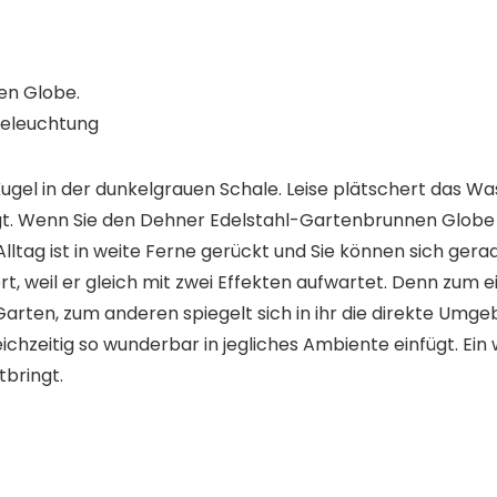
en Globe.
eleuchtung
 Kugel in der dunkelgrauen Schale. Leise plätschert das W
eigt. Wenn Sie den Dehner Edelstahl-Gartenbrunnen Globe e
lltag ist in weite Ferne gerückt und Sie können sich gerad
t, weil er gleich
mit zwei Effekten aufwartet
. Denn zum e
Garten, zum anderen
spiegelt sich in ihr die direkte Umg
chzeitig so wunderbar in jegliches Ambiente einfügt. Ei
tbringt.