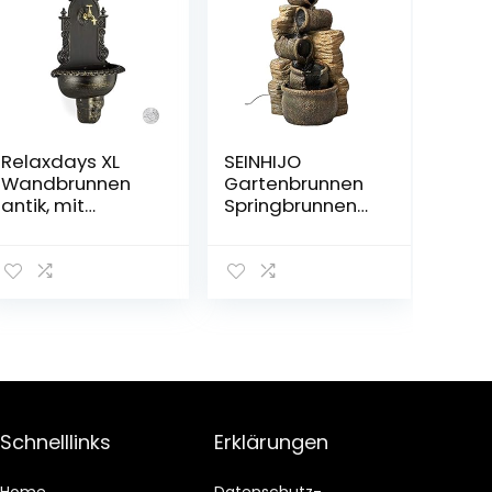
Relaxdays XL
SEINHIJO
Wandbrunnen
Gartenbrunnen
antik, mit
Springbrunnen
Wasserhahn,
Wasserfall mit
nostalgisch,
LED Beleuchtung
Waschbecken
5 Krüge
Garten, Aluguss,
Kaskade für
HBT 75 x 44 x 22
Terrasse Balkon
cm, schwarz
41x39x76cm-5m
Lange Kabel
Schnelllinks
Erklärungen