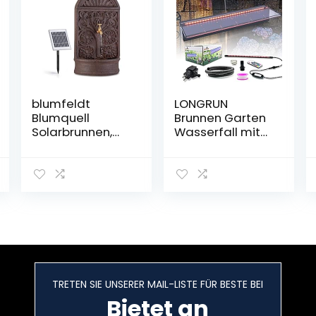
blumfeldt
LONGRUN
Blumquell
Brunnen Garten
Solarbrunnen,
Wasserfall mit
Gartenbrunnen,
mehrfarbigem
Zierbrunnen,
LED, Wasserfall
Dekobrunnen,
Garten mit 47.2”
LED-
PVC-Rohr für
Beleuchtung:
Außengarten
weiß, mit
Felsenhinterhof
Solarpanel, für
und Pool -23.6″ x
draußen, Florale
8″ x 4″(B x T x H)
Muster, mit Akku,
extra langes
TRETEN SIE UNSERER MAIL-LISTE FÜR BESTE BEI
Kabel: 5 m,
braun
Bietet an