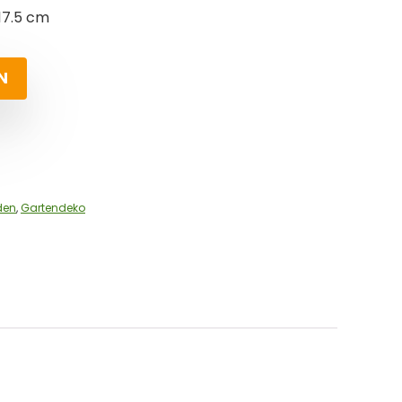
17.5 cm
N
den
,
Gartendeko