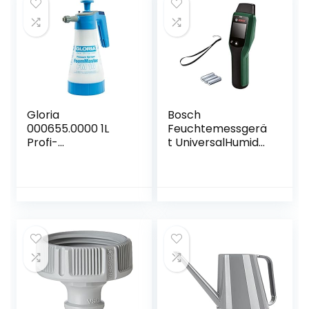
Gloria
Bosch
000655.0000 1L
Feuchtemessgerä
Profi-
t UniversalHumid
Schaumerzeuger
(Holzgruppenausw
Schaumsprühgerä
ahl,
t, 1 Liter
Holzgruppenaufkle
ber in 12 Sprachen,
Kartonschachtel)