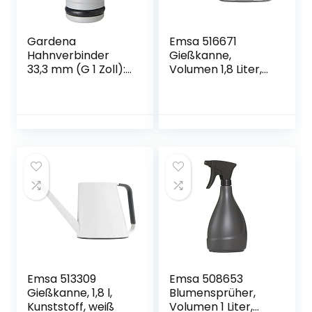
Gardena
Emsa 516671
Hahnverbinder
Gießkanne,
33,3 mm (G 1 Zoll):
Volumen 1,8 Liter,
Anschluss für
Kunststoff,
Wasserhähne mit
Staubgrau, Loft
Gewinde,
wasserdichte
Schlauchverbindu
ng, einfache
Handhabung,
verpackt (18202-
20)
Emsa 513309
Emsa 508653
Gießkanne, 1,8 l,
Blumensprüher,
Kunststoff, weiß
Volumen 1 Liter,