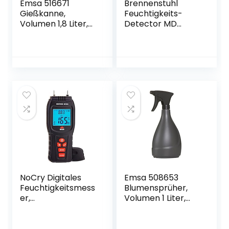
Emsa 516671
Brennenstuhl
Gießkanne,
Feuchtigkeits-
Volumen 1,8 Liter,
Detector MD
Kunststoff,
(Feuchtigkeitsmes
Staubgrau, Loft
sgerät/Feuchtigkei
tsmesser für Holz
oder Baustoffen,
mit LCD-Display)
NoCry Digitales
Emsa 508653
Feuchtigkeitsmess
Blumensprüher,
er,
Volumen 1 Liter,
Wasserdichtigkeits
Kunststoff, Granit,
messer,
Oase
Thermometer für