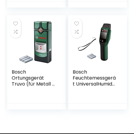
Holz und
Baumaterialien,
Batterie und
Ersatzsonden
enthalten
Bosch
Bosch
Ortungsgerät
Feuchtemessgerä
Truvo (für Metall &
t UniversalHumid
stromführende
(Holzgruppenausw
Leitungen in 70/50
ahl,
mm
Holzgruppenaufkle
Erfassungstiefe;
ber in 12 Sprachen,
Kartoninhalt:
Kartonschachtel)
Truvo, 3x AAA
Batterien, in Dose)