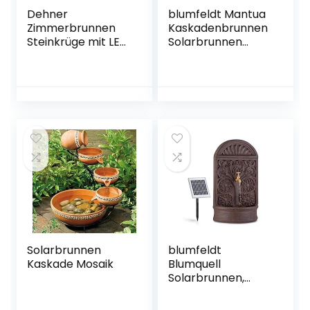
Dehner
blumfeldt Mantua
Zimmerbrunnen
Kaskadenbrunnen
Steinkrüge mit LED
Solarbrunnen
Beleuchtung, ca.
Gartenbrunnen
40 x 23 x 31 cm,
Zierbrunnen,Solarb
Polyresin,
etrieb,4
grau/braun
Kaskadenstufen,In
door &
Outdoor,Solarpane
l: 9 V / 2,8 W / 17,5 x
14
cm,frostbeständig
Solarbrunnen
blumfeldt
Kaskade Mosaik
Blumquell
Solarbrunnen,
Gartenbrunnen,
Zierbrunnen,