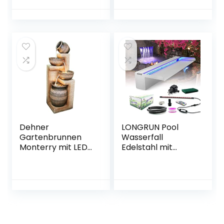
Dekobrunnen,
LED-Beleuchtung:
weiß, mit
Solarpanel, für
draußen, Florale
Muster, mit Akku,
extra langes Kabel:
5 m, braun
Dehner
LONGRUN Pool
Gartenbrunnen
Wasserfall
Monterry mit LED
Edelstahl mit
Beleuchtung, ca.
breiterer
117.5 x 43.5 x 41.5
Wasserfluss-
cm, Polyresin,
Plattform und
braun
mehrfarbigem
LED-Licht
wasserfall teich für
Außengarten und