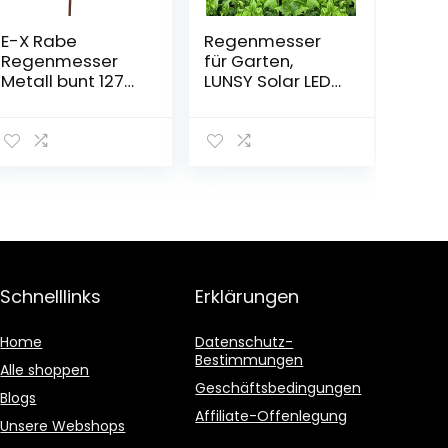
E-X Rabe
Regenmesser
Regenmesser
für Garten,
Metall bunt 127
LUNSY Solar LED
cm
Außenleuchte
mit Frosch
Regenmesser
(Backfarbe +
Harz) für
Outdoor, Garten,
Weg
Schnelllinks
Erklärungen
Home
Datenschutz-
Bestimmungen
Alle shoppen
Geschäftsbedingungen
Blogs
Affiliate-Offenlegung
Unsere Webshops