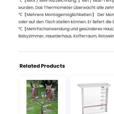
℃【MAX / MIN-Aufzeichnung: 】Min / Max-Tempera
wurden. Das Thermometer überwacht alle zehn 
℃【Mehrere Montagemöglichkeiten:】 Der Monito
oder auf den Tisch stellen können. Er liefert d
℃【Mehrfachanwendung und gesünderes Haus】 Kü
Babyzimmer, Haustierhaus, Kofferraum, Rotwei
Related Products