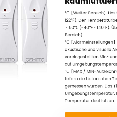
Raumluftüe
℃【Weiter Bereich】Host
122℉). Der Temperaturbe
～60℃ (-40℉～140℉). Über
Bereich).
℃【Alarmeinstellungen】D
akustische und visuelle 
voreingestellten Min- un
auf Umgebungstemperatur
℃【MAX / MIN-Aufzeichn
liefern die historischen 
gemessen wurden. Das T
Umgebungstemperatur. De
Temperatur deutlich an.