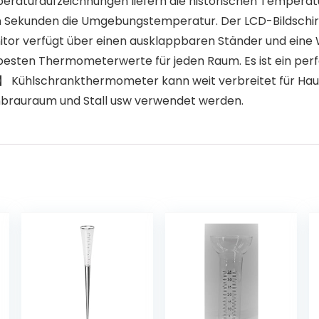
turaufzeichnungen liefern die historischen Temperatur
Sekunden die Umgebungstemperatur. Der LCD-Bildschirm 
r verfügt über einen ausklappbaren Ständer und eine W
ie besten Thermometerwerte für jeden Raum. Es ist ein per
hlschrankthermometer kann weit verbreitet für Haus,
nbrauraum und Stall usw verwendet werden.