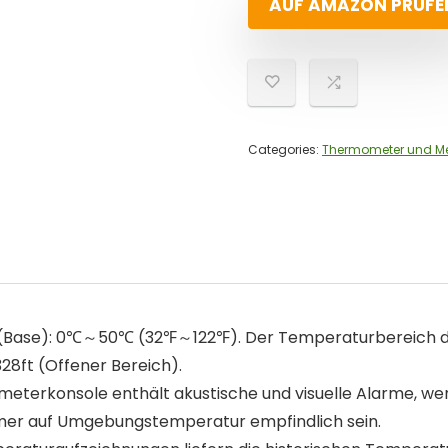
AUF AMAZON PRÜFE
Categories:
Thermometer und Me
Base): 0℃～50℃ (32℉～122℉). Der Temperaturbereich d
8ft (Offener Bereich).
erkonsole enthält akustische und visuelle Alarme, wenn
mer auf Umgebungstemperatur empfindlich sein.