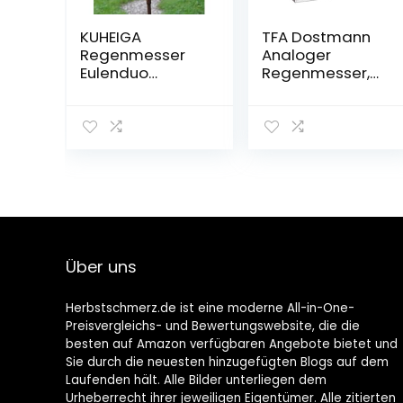
KUHEIGA
TFA Dostmann
Regenmesser
Analoger
Eulenduo
Regenmesser,
Niederschlagsm
47.1014,
esser Metall
Niederschlagsm
engenmarkierun
g, für den
Zaun/Geländer,
transparent, L
188 (215) x B 36
(90) x H 203 mm
Über uns
Herbstschmerz.de ist eine moderne All-in-One-
Preisvergleichs- und Bewertungswebsite, die die
besten auf Amazon verfügbaren Angebote bietet und
Sie durch die neuesten hinzugefügten Blogs auf dem
Laufenden hält. Alle Bilder unterliegen dem
Urheberrecht ihrer jeweiligen Eigentümer. Alle zitierten