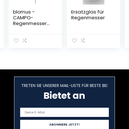
blomus -
Ersatzglas für
CAMPO-
Regenmesser
Regenmesser
aus Glas,
Edelstahlsockel,
1 Liter
Fassungsvermö
gen, einfache
Handhabung,
praktische Skala
zum Ablesen,
trendiges
Gartenaccessoi
TRETEN SIE UNSERER MAIL-LISTE FÜR BESTE BEI
re (H / B / T: 76 x
9 x 9 cm, Klar,
Bietet an
65251)