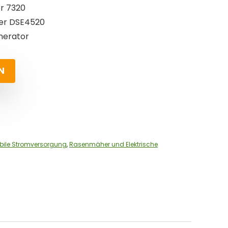
r 7320
ler DSE4520
nerator
N
bile Stromversorgung
,
Rasenmäher und Elektrische