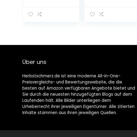
52 cm 18 V (ohne
THS 42/18V P4A
Akku, ohne
Ready-To-Use
Ladegerät)
Set:
Heckenschneide
r bis zu 3 m
Reichweite, 42
cm
Schwertlänge,
abwinkelbarer
Kopf, inkl. 18V
Über uns
P4A Akku
(14732-20)
Herbstschmerz.de ist eine moderne All-in-One-
Preisvergleichs- und Bewertungswebsite, die die
besten auf Amazon verfügbaren Angebote bietet und
Sie durch die neuesten hinzugefügten Blogs auf dem
Laufenden hält. Alle Bilder unterliegen dem
Urheberrecht ihrer jeweiligen Eigentümer. Alle zitierten
Inhalte stammen aus ihren jeweiligen Quellen.