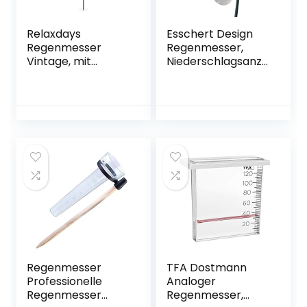
Relaxdays
Esschert Design
Regenmesser
Regenmesser,
Vintage, mit
Niederschlagsanze
Erdspieß,
iger mit
Niederschlagsmes
Glaseinsatz auf
ser, antik, 12 cm, 5
Stab, ca. 12 cm x 12
inch, Glas, Metall,
cm x 134 cm
verziert, bronze
Regenmesser
TFA Dostmann
Professionelle
Analoger
Regenmesser
Regenmesser,