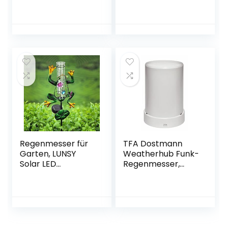
Niederschlagsmes
47.1014,
ser Garten
Niederschlagsmen
Regenmesser mit
genmarkierung, für
Halter
den
Regenmesser
Zaun/Geländer,
Transparent
transparent, L 188
Regenmesser
(215) x B 36 (90) x
Messung Outdoor-
H 203 mm
Regenmesse
Kunststoff-
Regenmesser Für
Garten,Outdoor,Ho
f
Regenmesser für
TFA Dostmann
Garten, LUNSY
Weatherhub Funk-
Solar LED
Regenmesser,
Außenleuchte mit
30.3306.02,
Frosch
Überwachung
Regenmesser
über das
(Backfarbe +
Smartphone
Harz) für Outdoor,
Garten, Weg