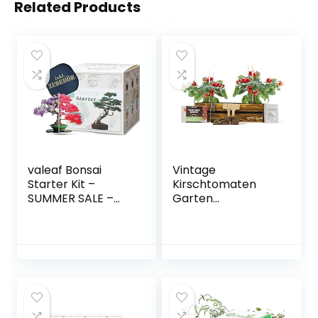
Related Products
valeaf Bonsai
Vintage
Starter Kit –
Kirschtomaten
SUMMER SALE –
Garten
Züchten Sie Ihren
Anzuchtset – Bio
eigenen Bonsai
Tomatensamen
Baum –
ohne GVO, in
Anzuchtset inkl. 4
Spanien produzier
Sorten Bonsai
– Alle notwendigen
Samen & Zubehör
Bestandteile für
– für Anfänger –
den Anbau Ihres
das ideale
eigenen