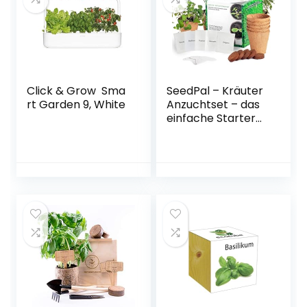
Geschenk zum
Kirschtomaten
Baum pflanzen
Gartens zu Hause
Click & Grow Sma
SeedPal – Kräuter
rt Garden 9, White
Anzuchtset – das
einfache Starter
Kit für
Hobbygärtner inkl.
leckerer
Rezeptideen – 5
beliebte
Kräutersorten –
Pflanzen &
züchten Sie Ihren
eigenen kleinen
Kräutergarten