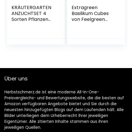
KRÄUTERGARTEN
Extragreen
ANZUCHTSET 4
Basilikum Cubes
Sorten Pflanzen
von Feelgreen
Samen- garten
Holzwürfel
Starter-Set, öko
Saatgut mit
Holzkiste mit
deckel, mini
gewächshaus,
kinderküche
zubehör, Kinder
Anzuchtset von
Über uns
PUT DOWN ROOTS
Herbstschmerz.de ist eine moderne All-in-One-
Preisvergleichs- und Bewertungswebsite, die die besten auf
Amazon verfügbaren Angebote bietet und Sie durch die
neuesten hinzugefügten Blogs auf dem Laufenden hält. Alle
Bilder unterliegen dem Urheberrecht ihrer jeweiligen
Eigentümer. Alle zitierten Inhalte stammen aus ihren
jeweiligen Quellen.