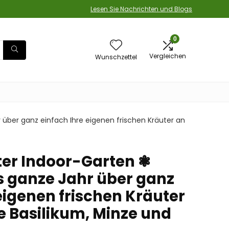
Lesen Sie Nachrichten und Blogs
0
Vergleichen
Wunschzettel
r über ganz einfach Ihre eigenen frischen Kräuter an
rter Indoor-Garten ❃
s ganze Jahr über ganz
eigenen frischen Kräuter
e Basilikum, Minze und