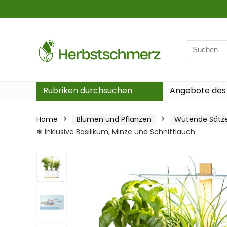
Search
for:
Rubriken durchsuchen
Angebote des
Home
Blumen und Pflanzen
Wütende Sätz
❃ Inklusive Basilikum, Minze und Schnittlauch