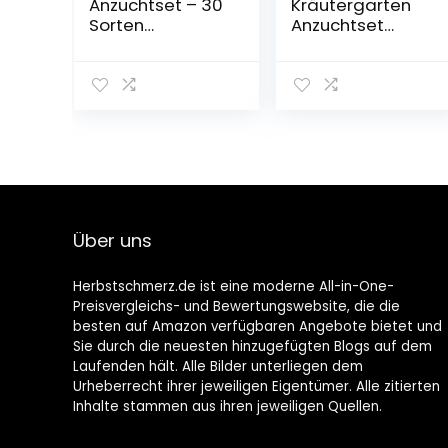
Anzuchtset – 30
Kräutergarten
Sorten
Anzuchtset
Gemüsesamen
(Thymian,
– Handschuhe
Basilikum,
mit Krallen – 6
Petersilie und
biologisch
Koriander) – Bio
abbaubare
GVO-frei
Anzuchttöpfe
Kräuter Saatgut
aus Torf – 6
in Spanien
Bambuspflanze
produziert
nmarker – Für
Ihren Indoor-
Über uns
Garten –
Ideales Garten
Geschenkset
Herbstschmerz.de ist eine moderne All-in-One-
Preisvergleichs- und Bewertungswebsite, die die
besten auf Amazon verfügbaren Angebote bietet und
Sie durch die neuesten hinzugefügten Blogs auf dem
Laufenden hält. Alle Bilder unterliegen dem
Urheberrecht ihrer jeweiligen Eigentümer. Alle zitierten
Inhalte stammen aus ihren jeweiligen Quellen.