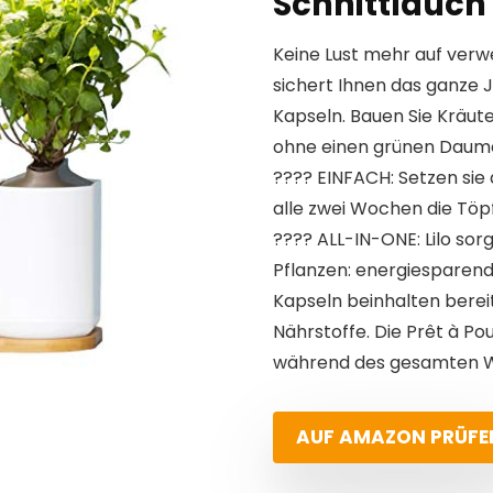
Schnittlauch
Keine Lust mehr auf verw
sichert Ihnen das ganze 
Kapseln. Bauen Sie Kräut
ohne einen grünen Daum
???? EINFACH: Setzen sie 
alle zwei Wochen die Töp
???? ALL-IN-ONE: Lilo so
Pflanzen: energiesparend
Kapseln beinhalten berei
Nährstoffe. Die Prêt à Po
während des gesamten Wa
AUF AMAZON PRÜFE