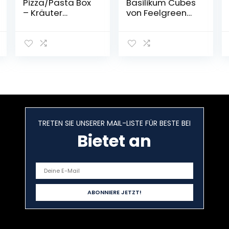
Pizza/Pasta Box
Basilikum Cubes
– Kräuter
von Feelgreen
Anzuchtset –
Holzwürfel
Zum
Selberzüchten –
Kinderleichte
Handhabung – 5
typische Pizza
und Pasta
Kräuter – Hohe
Keimrate
TRETEN SIE UNSERER MAIL-LISTE FÜR BESTE BEI
Bietet an