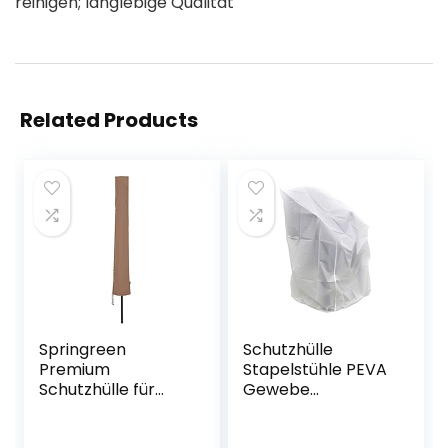
reinigen; langlebige Qualität
Related Products
Springreen
Schutzhülle
Premium
Stapelstühle PEVA
Schutzhülle für
Gewebe
Sonnenschirm bis
Abdeckhaube
Ø 300 cm |
Gartenstühle