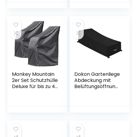
Universalabdecku
Gartenstuhl
ng zum Schutz für
Stapelstuhl
Sonnenschirme |
Extra
wasserabweisend
und UV schützend
(Braun)
Monkey Mountain
Dokon Gartenliege
2er Set Schutzhülle
Abdeckung mit
Deluxe für bis zu 4
Belüftungsöffnung
Gartenstühle/was
en, Wasserdicht,
serdicht aus
Winddicht, UV-
Oxford Polyester
Beständiges,
420D /
Schwerlast 600D
atmungsaktiv/Win
Oxford Gewebe
terfest/frostsicher
Schutzhülle für
/strapazierfähig
Sonnenliege
Liegestuhl