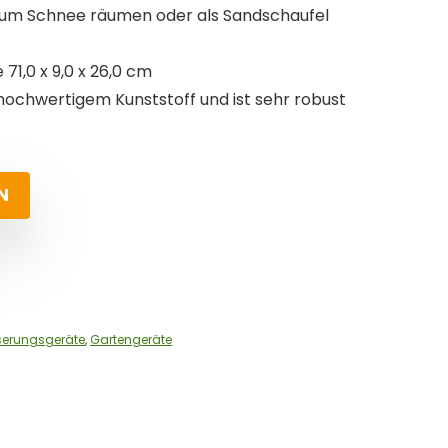
zum Schnee räumen oder als Sandschaufel
71,0 x 9,0 x 26,0 cm
hochwertigem Kunststoff und ist sehr robust
N
serungsgeräte
,
Gartengeräte