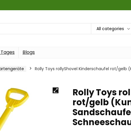
All categories
 Tages
Blogs
artengeräte
Rolly Toys rollyShovel Kinderschaufel rot/gelb 
Rolly Toys ro
rot/gelb (Kun
Sandschaufel
Schneeschau