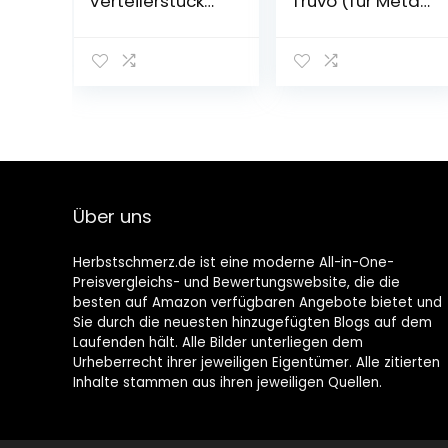
Verteilerstück
Truvo (für Metall
10964, 3/4″ AG,
&
Messing, mit
stromführende
Absperrhähnen
Leitungen in
70/50 mm
Erfassungstiefe;
Kartoninhalt:
Truvo, 3x AAA
Batterien)
Über uns
Herbstschmerz.de ist eine moderne All-in-One-
Preisvergleichs- und Bewertungswebsite, die die
besten auf Amazon verfügbaren Angebote bietet und
Sie durch die neuesten hinzugefügten Blogs auf dem
Laufenden hält. Alle Bilder unterliegen dem
Urheberrecht ihrer jeweiligen Eigentümer. Alle zitierten
Inhalte stammen aus ihren jeweiligen Quellen.