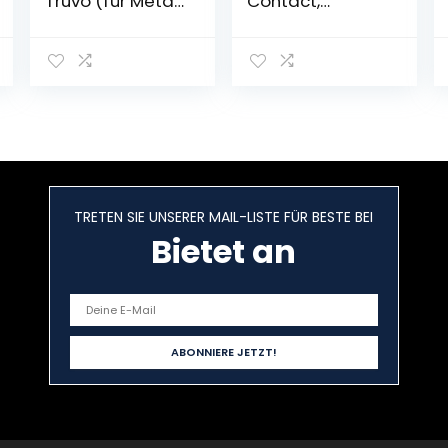
Truvo (für Metall
Contact,
&
Materialfeuchte
stromführende
messgerät,
Leitungen in
30.5503, ideal
70/50 mm
für die Baustelle
Erfassungstiefe;
Kartoninhalt:
Truvo, 3x AAA
Batterien, in
Dose)
TRETEN SIE UNSERER MAIL-LISTE FÜR BESTE BEI
Bietet an