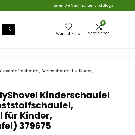
Lesen Sie Nachrichten und Blogs
0
Vergleichen
Wunschzettel
(Kunststoffschaufel, Sandschaufel für Kinder,
llyShovel Kinderschaufel
ststoffschaufel,
 für Kinder,
fel) 379675