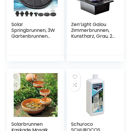
Solar
Zen’Light Galou
Springbrunnen, 3W
Zimmerbrunnen,
Gartenbrunnen
Kunstharz, Grau, 21
Pumpe
x 17 x 23 cm
Solarbetrieben Mit
8 Fontänenstile
Solarpumpe
Schwimmender
Dekoration
Outdoor
Wasserpumpe Für
Vogel-Bad Fisch-
Behälter Teich
Garten
Solarbrunnen
Schuroco
Kaskade Mosaik
SCHUROCOS