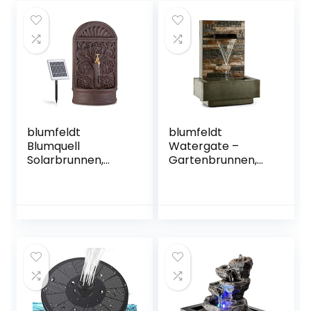
blumfeldt
blumfeldt
Blumquell
Watergate –
Solarbrunnen,
Gartenbrunnen,
Gartenbrunnen,
Springbrunnen,
Zierbrunnen,
Zierbrunnen,
Dekobrunnen,
Wasserspiel,
LED-Beleuchtung:
Indoor und
weiß, mit
Outdoor, 1000 L/h
Solarpanel, für
Umlaufleistung, 15
draußen, Florale
Watt Pumpe, 10 m
Muster, mit Akku,
Kabel, verzinktes
extra langes Kabel:
Metall, IPX8
5 m, braun
Schutzart, grau