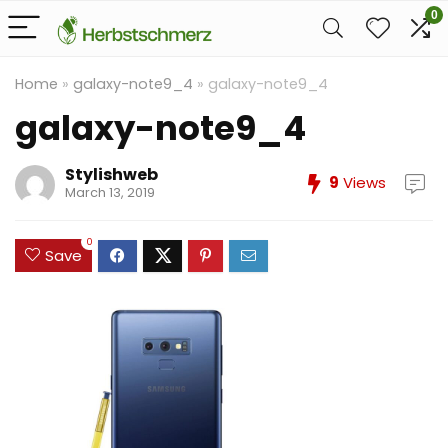
0
Home
»
galaxy-note9_4
»
galaxy-note9_4
galaxy-note9_4
Stylishweb
9
Views
March 13, 2019
0
Save