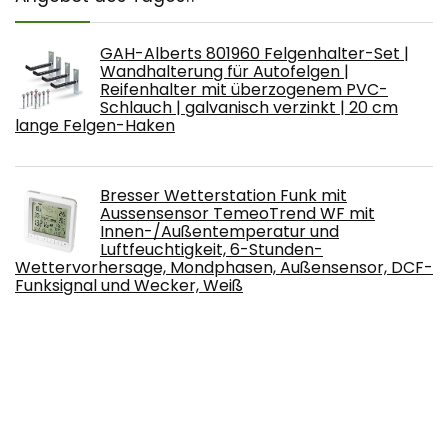
GAH-Alberts 801960 Felgenhalter-Set |
Wandhalterung für Autofelgen |
Reifenhalter mit überzogenem PVC-
Schlauch | galvanisch verzinkt | 20 cm
lange Felgen-Haken
Bresser Wetterstation Funk mit
Aussensensor TemeoTrend WF mit
Innen-/Außentemperatur und
Luftfeuchtigkeit, 6-Stunden-
Wettervorhersage, Mondphasen, Außensensor, DCF-
Funksignal und Wecker, Weiß
Kalawen Wetterstation mit Außensensor
Innen und Außen 9-IN-1 Wireless Digital
Wecker Barometer Weather Station
Temperatur-Feuchtigkeits-Monitor
Wettervorhersage für Zuhause Hausgarten Büro