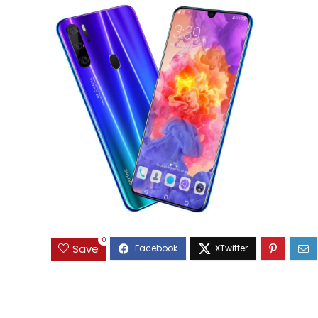
0
Save