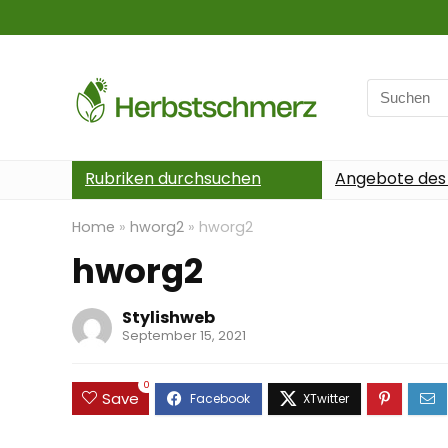
Search
for:
Rubriken durchsuchen
Angebote des
Home
»
hworg2
»
hworg2
hworg2
Stylishweb
September 15, 2021
0
Save