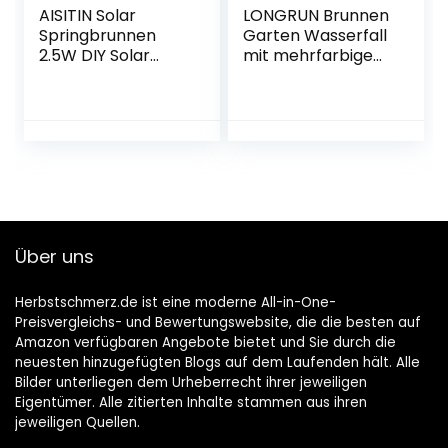
AISITIN Solar
LONGRUN Brunnen
Springbrunnen
Garten Wasserfall
2.5W DIY Solar
mit mehrfarbigem
Teichpumpe 2021
LED, Wasserfall
Upgrade mit 1.2 m
Garten mit 47.2”
Wasserleitung
PVC-Rohr für
Solarbrunnen mit
Außengarten
6 Fontänenstile
Felsenhinterhof
Solar
und Pool -23.6″ x
schwimmender
8″ x 4″(B x T x H)
Fontäne Pumpe
für Gartenteich,
Über uns
Vogel-Bad, Fisch-
Behälter
Herbstschmerz.de ist eine moderne All-in-One-
Preisvergleichs- und Bewertungswebsite, die die besten auf
Amazon verfügbaren Angebote bietet und Sie durch die
neuesten hinzugefügten Blogs auf dem Laufenden hält. Alle
Bilder unterliegen dem Urheberrecht ihrer jeweiligen
Eigentümer. Alle zitierten Inhalte stammen aus ihren
jeweiligen Quellen.