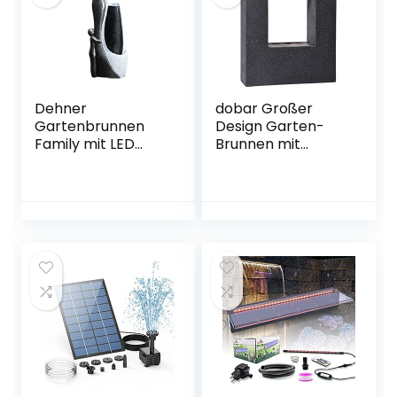
Dehner
dobar Großer
Gartenbrunnen
Design Garten-
Family mit LED
Brunnen mit
Beleuchtung, ca.
Pumpe und LED´s,
120 x 42.5 x 27 cm,
Polyresin, grau-
Polyresin, grau
schwarz, 54.5 x 19 x
76 cm, 96110e