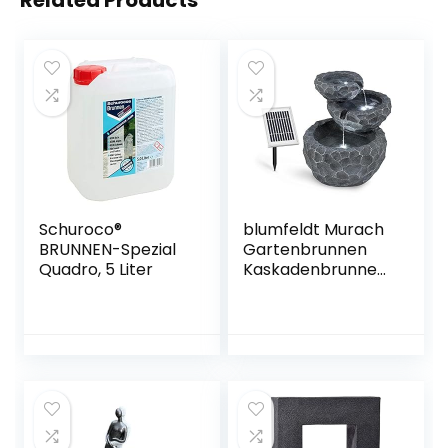
Related Products
Schuroco®
blumfeldt Murach
BRUNNEN-Spezial
Gartenbrunnen
Quadro, 5 Liter
Kaskadenbrunnen
Zimmerbrunnen
(Akkubetrieb, 2
Watt Solarpanel, 3
LEDs zur
Beleuchtung) grau