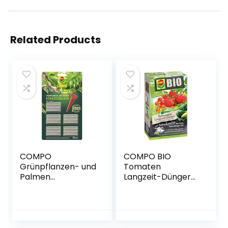
Related Products
COMPO
COMPO BIO
Grünpflanzen- und
Tomaten
Palmen
Langzeit-Dünger
Düngestäbchen
für alle Arten von
mit Guano, 3
Tomaten, 5
Monate
Monate
Langzeitwirkung,
Langzeitwirkung,
30 Stück
750 g