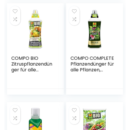
COMPO BIO
COMPO COMPLETE
Zitruspflanzendün
Pflanzendünger für
ger für alle
alle Pflanzen,
Zitruspflanzen-
Universaldünger
Arten, Natürlicher
mit Kalzium und
Spezial-
Magnesium, 1 Liter
Flüssigdünger, 500
ml