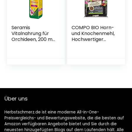
Seramis
COMPO BIO Horn-
Vitalnahrung für
und Knochenmehl,
Orchideen, 200 ml
Hochwertiger
– Düngemittel für
Naturdünger, 2,5
optimales
kg
Wachstum von
Orchideen,
Flüssigdünger mit
praktischer
Dosierhilfe
Über uns
Herbstschmerz.de ist eine moderne All-in-One-
Preisvergleichs- und Bewertungswebsite, die die besten auf
Amazon verfügbaren Angebote bietet und Sie durch die
neuesten hinzugefügten Blogs auf dem Laufenden hält. Alle