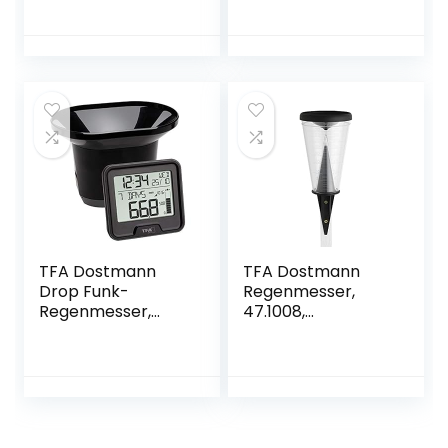
ser Metall
mm/m²] –
Regenmesser Glas
mit Halterung
passend für
Frosch, Rabe und
Maus –
Regenmesser für
Garten frostsicher
TFA Dostmann
TFA Dostmann
Drop Funk-
Regenmesser,
Regenmesser,
47.1008,
Niederschlagsmen
wetterbeständig,
gen leicht
mit
ermitteln,
Verdunstungsschu
kabelose
tz, schwarz
Übertragung, 24h
Regenalarm