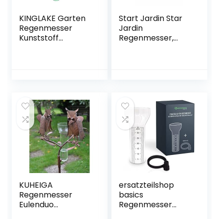
KINGLAKE Garten
Start Jardin Star
Regenmesser
Jardin
Kunststoff
Regenmesser,
Niederschlagsmes
Keine Farbe
ser für Garten mit
Halter, hellgrün
KUHEIGA
ersatzteilshop
Regenmesser
basics
Eulenduo
Regenmesser
Niederschlagsmes
Ersatzglas [35