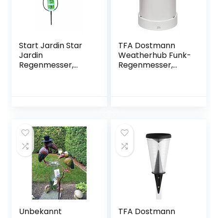
Start Jardin Star
TFA Dostmann
Jardin
Weatherhub Funk-
Regenmesser,
Regenmesser,
Keine Farbe
30.3306.02,
Überwachung
über das
Smartphone
Unbekannt
TFA Dostmann