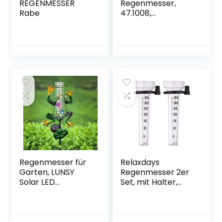
REGENMESSER
Regenmesser,
Rabe
47.1008,
wetterbeständig,
mit
Verdunstungsschu
tz, schwarz
Regenmesser für
Relaxdays
Garten, LUNSY
Regenmesser 2er
Solar LED
Set, mit Halter,
Außenleuchte mit
Niederschlagsmes
Frosch
ser Garten, große
Regenmesser
Anzeige 35
(Backfarbe +
mm/m²,