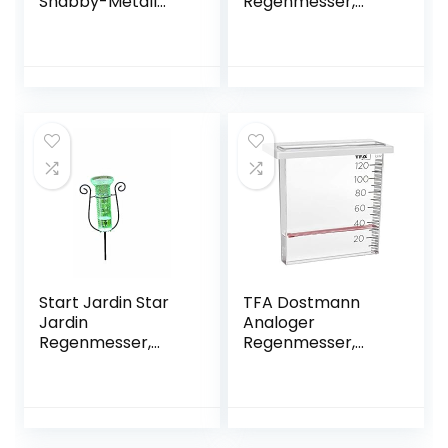
Shabby-Metall
Regenmesser,
Rostoptik
Niederschlagsmen
gen leicht
ermitteln,
kabelose
Übertragung, 24h
Regenalarm
Start Jardin Star
TFA Dostmann
Jardin
Analoger
Regenmesser,
Regenmesser,
Keine Farbe
47.1014,
Niederschlagsmen
genmarkierung, für
den
Zaun/Geländer,