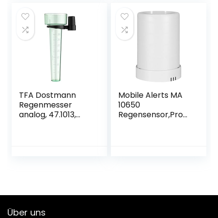
transparent, L 188
(215) x B 36 (90) x
H 203 mm
TFA Dostmann
Mobile Alerts MA
Regenmesser
10650
analog, 47.1013,
Regensensor,Pro
wetterbeständig,
Series,
für den Garten,
Zusatzsensor,
Regenmenge
Datenübertragung
messen, grün
auf das
Smartphone,
Alarmierung via
Push-Mitteilung,
weiß, 13,3 x 13,3 x
18,5 cm
Über uns