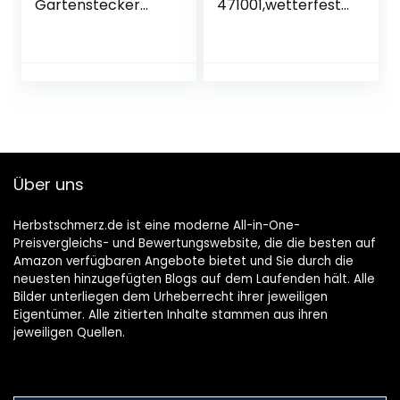
Gartenstecker
471001,wetterfest,
Rabenpaar Vogel
robust,
Metall Glas Bunt H
Niederschlagsmen
136 cm°
genermittlung,
schwarz
Über uns
Herbstschmerz.de ist eine moderne All-in-One-
Preisvergleichs- und Bewertungswebsite, die die besten auf
Amazon verfügbaren Angebote bietet und Sie durch die
neuesten hinzugefügten Blogs auf dem Laufenden hält. Alle
Bilder unterliegen dem Urheberrecht ihrer jeweiligen
Eigentümer. Alle zitierten Inhalte stammen aus ihren
jeweiligen Quellen.