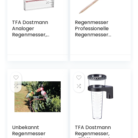
TFA Dostmann
Regenmesser
Analoger
Professionelle
Regenmesser,
Regenmesser
47.1014,
Niederschlagsmes
Niederschlagsmen
ser Garten
genmarkierung, für
Regenmesser mit
den
Halter
Zaun/Geländer,
Regenmesser
transparent, L 188
Transparent
(215) x B 36 (90) x
Regenmesser
H 203 mm
Messung Outdoor-
Regenmesse
Kunststoff-
Regenmesser Für
Garten,Outdoor,Ho
f
Unbekannt
TFA Dostmann
Regenmesser
Regenmesser,