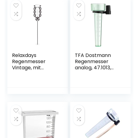
Relaxdays
TFA Dostmann
Regenmesser
Regenmesser
Vintage, mit
analog, 47.1013,
Erdspieß,
wetterbeständig,
Niederschlagsmes
für den Garten,
ser, antik, 12 cm, 5
Regenmenge
inch, Glas, Metall,
messen, grün
verziert, bronze