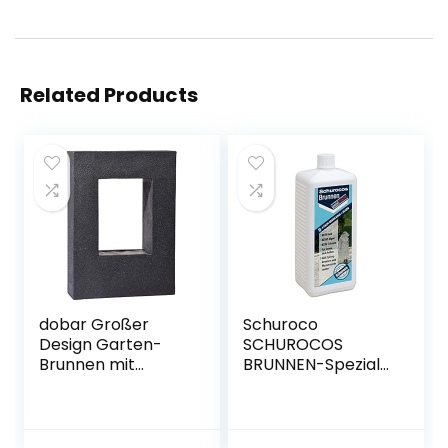
Related Products
dobar Großer
Schuroco
Design Garten-
SCHUROCOS
Brunnen mit
BRUNNEN-Spezial
Pumpe und LED´s,
Quadro
Polyresin, grau-
schwarz, 54.5 x 19 x
76 cm, 96110e