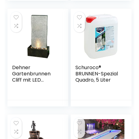
Dehner
Schuroco®
Gartenbrunnen
BRUNNEN-Spezial
Cliff mit LED
Quadro, 5 Liter
Beleuchtung, ca.
97 x 49 x 49 cm,
Polyresin,
grau/schwarz