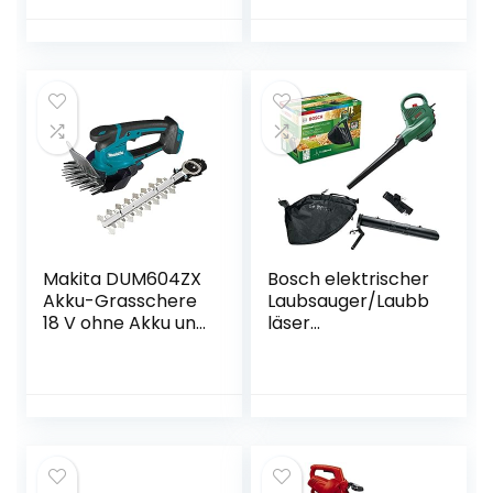
Ladegerät, 6-Zoll
Schnittkreisdurch
Elektro
messer: 30 cm,
Handkettensäge,
Fadenstärke: 1,6
Tragbar Einhand
mm, verwendbar
Kettensäge for
mit dem Kärcher
Holz und Garten
18-V-Akku, ohne
(Inkl. 2 x Batterien,
Akku
3 x Ketten), Gelb
Makita DUM604ZX
Bosch elektrischer
Akku-Grasschere
Laubsauger/Laubb
18 V ohne Akku und
läser
Ladegerät
UniversalGardenTi
dy 2300 (2300 W,
Fangsack 45 l,
stufenlose
Drehzahleinstellun
g, zum Blasen,
Saugen und