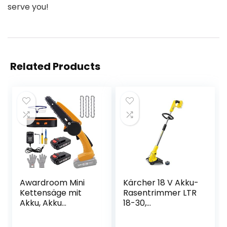
serve you!
Related Products
Awardroom Mini
Kärcher 18 V Akku-
Kettensäge mit
Rasentrimmer LTR
Akku, Akku
18-30,
Kettensäge mit
Schnittgeschwindi
zwei Akku und
gkeit: 7.800 U/min,