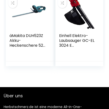
Häckseln von Laub,
im Karton)
äMakita DUH523Z
Einhell Elektro-
Akku-
Laubsauger GC-EL
Heckenschere 52
3024 E
cm 18 V (ohne
(Saug-/Blasfunktio
Akku, ohne
n, Saugrohr Ø 75
Ladegerät)
mm, Saugleistung
650 m³/h,
Häckselfunktion,
Häckselrate 10:1,
Blasgeschwindigke
it 240 km/h,
Fangsack 40 L)
Über uns
Herbstschmerz.de ist eine moderne All-in-One-