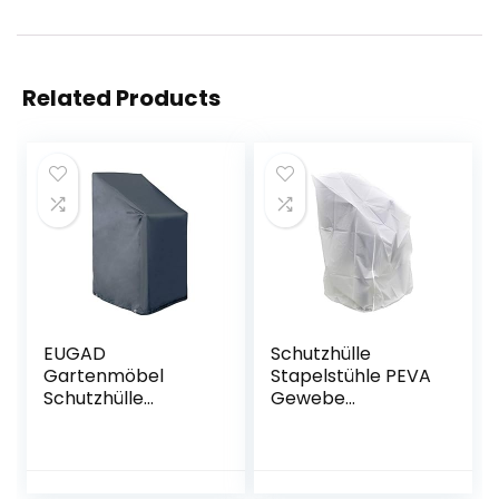
Related Products
EUGAD
Schutzhülle
Gartenmöbel
Stapelstühle PEVA
Schutzhülle
Gewebe
Abdeckhaube für
Abdeckhaube
Stuhl Gartenstuhl
Gartenstühle
Gewebeplane
Gartenstuhl
Plane Hülle 600D
Stapelstuhl