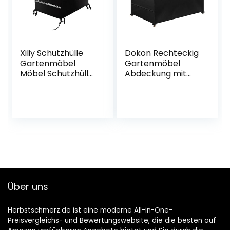
GZ1167tp
che (Grau)
Xiliy Schutzhülle
Dokon Rechteckig
Gartenmöbel
Gartenmöbel
Möbel Schutzhülle
Abdeckung mit
Abdeckhaube
Seitlicher
Polyester Hülle für
Spanngurt,
Tisch Stühle
Wasserdicht,
Tabelle Schwarz
Winddicht, UV-
213 x 132 x 74cm
beständig 420D
Oxford Gewebe
Schutzhülle für
Gartentisch
Sitzgruppe
Möbelsets,
Über uns
170x95x74cm
(Schwarz)
Herbstschmerz.de ist eine moderne All-in-One-
Preisvergleichs- und Bewertungswebsite, die die besten auf