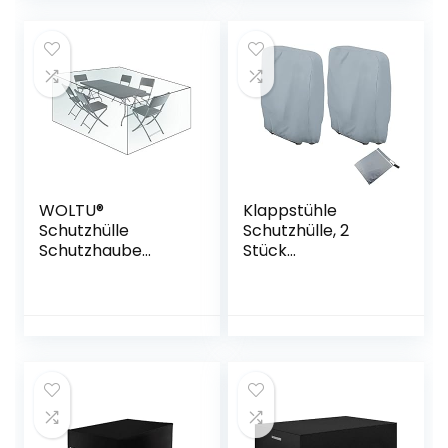
Oxford
Wasserdicht
0054FCZ
WOLTU®
Klappstühle
Schutzhülle
Schutzhülle, 2
Schutzhaube
Stück
Abdeckplane für
Gartenstühle
Sitzgruppe
Abdeckung Oxford
Gartenmöbel
Abdeckhaube
Abdeckhaube
Winddicht, Anti-
Gewebeplane
UV, Staubdicht für
Plane Hülle
Gartenmöbel
Abdeckung
Deckchair
240x136x88cm
Klappstuhl mit
transparent
Aufbewahrungstas