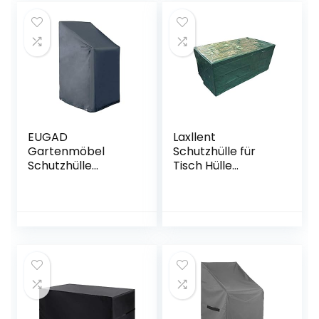
Schutzhülle für
Sonnenliege
Liegestuhl
Deckchair
(200x75x40/70cm
) – Schwarz
EUGAD
Laxllent
Gartenmöbel
Schutzhülle für
Schutzhülle
Tisch Hülle
Abdeckhaube für
Gartenmöbel
Stuhl Gartenstuhl
Abdeckung,Wasse
Gewebeplane
rdicht
Plane Hülle 600D
Atmungsaktiv
Oxford
Abdeckhaube für
Wasserdicht
Stühle,Sofa,170x95x
0054FCZ
70cm,PE,Grün