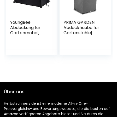
YoungBee
PRIMA GARDEN
Abdeckung für
Abdeckhaube für
Gartenmöbel,
Gartenstühle|
wasserdichte
65x65x120/80 cm |
Schutzhülle Anti-
600D Polyester |
UV Abdeckplane
Wasserfest |
für Gartentische
Abperleffekt | UV-
Terrassenmöbel,
resistent, Robust
Regenschutz und
Staubfest,
Schwerlast 420D -
Oxford Gewebe
125 * 125 * 74cm
Über uns
Herbstschmerz.de ist eine moderne All-in-One-
Preisvergleichs- und Bewertungswebsite, die die besten auf
Amazon verfügbaren Angebote bietet und Sie durch die