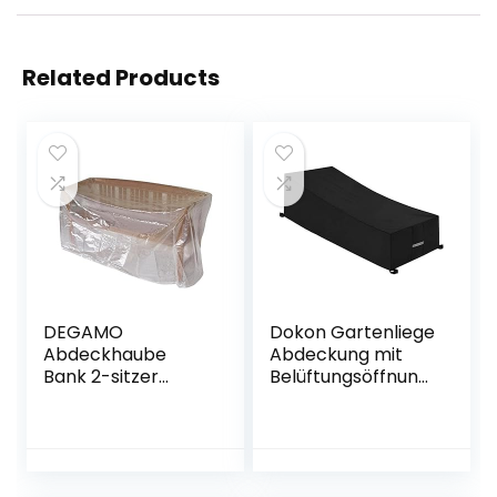
Related Products
DEGAMO
Dokon Gartenliege
Abdeckhaube
Abdeckung mit
Bank 2-sitzer
Belüftungsöffnung
134cm, PE
en, Wasserdicht,
transparent
Winddicht, UV-
Beständiges,
Schwerlast 600D
Oxford Gewebe