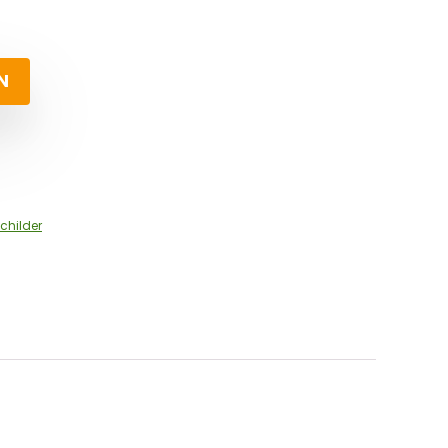
N
childer