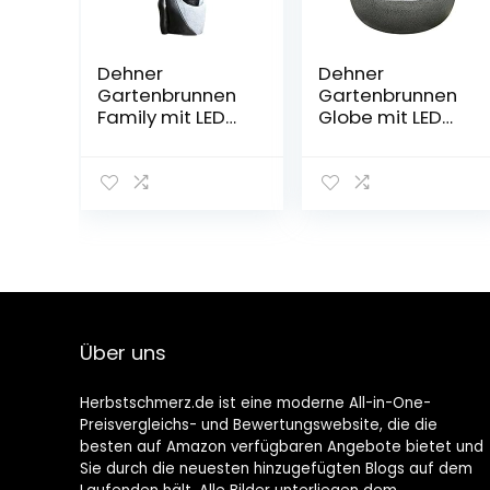
Dehner
Dehner
Gartenbrunnen
Gartenbrunnen
Family mit LED
Globe mit LED
Beleuchtung, ca.
Beleuchtung,
120 x 42.5 x 27
Schale: Ø 45 cm,
cm, Polyresin,
Kugel: Ø 32 cm,
grau
Höhe 52 cm,
Edelstahl, grau
Über uns
Herbstschmerz.de ist eine moderne All-in-One-
Preisvergleichs- und Bewertungswebsite, die die
besten auf Amazon verfügbaren Angebote bietet und
Sie durch die neuesten hinzugefügten Blogs auf dem