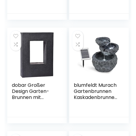
Wasserdurchfluss:
Zierbrunnen,
800 Liter/h, 12
Wasserspiel,
Watt
Indoor und
Wasserpumpe, 3
Outdoor, 1000 L/h
Etagen,
Umlaufleistung, 15
geschlossener
Watt Pumpe, 10 m
Wasserkreislauf,
Kabel, verzinktes
kein Auslaufen des
Metall, IPX8
Wassers, braun
Schutzart, grau
dobar Großer
blumfeldt Murach
Design Garten-
Gartenbrunnen
Brunnen mit
Kaskadenbrunnen
Pumpe und LED´s,
Zimmerbrunnen
Polyresin, grau-
(Akkubetrieb, 2
schwarz, 54.5 x 19 x
Watt Solarpanel, 3
76 cm, 96110e
LEDs zur
Beleuchtung) grau