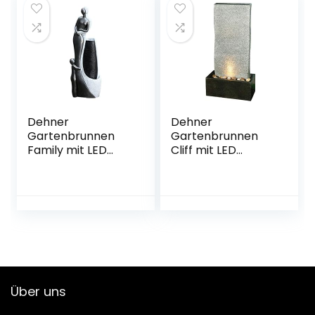
Dehner
Dehner
Gartenbrunnen
Gartenbrunnen
Family mit LED
Cliff mit LED
Beleuchtung, ca.
Beleuchtung, ca.
120 x 42.5 x 27 cm,
97 x 49 x 49 cm,
Polyresin, grau
Polyresin,
grau/schwarz
Über uns