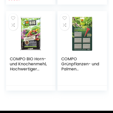
, Spezial-
Düngemittel,
Flüssigdünger mit
organischer NPK
extra Kalium und
Dünger – ideal für
Eisen, 1 Liter &
Tomaten, Gemüse,
Blattglanz für alle
Kräuter, Obst,
Grünpflanzen,
Blumen und
Sprühflasche
Grünpflanzen
COMPO BIO Horn-
COMPO
und Knochenmehl,
Grünpflanzen- und
Hochwertiger
Palmen
Naturdünger, 2,5
Düngestäbchen
kg
mit Guano, 3
Monate
Langzeitwirkung,
30 Stück