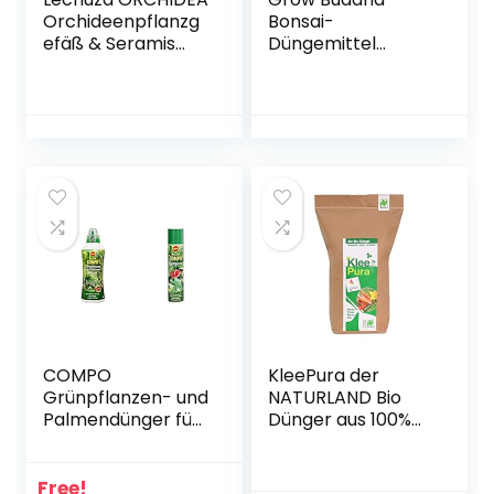
Orchideenpflanzg
Bonsai-
efäß & Seramis
Düngemittel
Vitalnahrung für
Lebensmittel
Orchideen, 200 ml
100ml Spezialfutter
– Düngemittel für
für Bonsai-Pflanze
optimales
Wachstum von
Orchideen,
Flüssigdünger mit
praktischer
Dosierhilfe
COMPO
KleePura der
Grünpflanzen- und
NATURLAND Bio
Palmendünger für
Dünger aus 100%
alle Zimmer-,
Bio Klee – 5 kg, rein
Balkon- und
pflanzliches
Terrassenpflanzen
(vegan) Bio
Free!