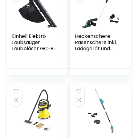
Einhell Elektro
Heckenschere
Laubsauger
Rasenschere inkl.
Laubbläser GC-EL
Ladegerät und
2500 E (2500 W,
Austauschbare
bis 240 km/h, 40 L
Klingen,Strauchsch
Fangsack,
ere Set
Drehzahlregulierun
Grasschere mit
g, Tragegurt)
Teleskopstiel,
Strauchschere
Rasenmäher und
Elektrische
Gartenwerkzeuge