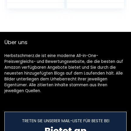
cmArbeitsbreite,
40 min,
2-Punkt-
Messerlänge: 12
Sicherheitsschalte
cm (Strauch) / 8
r,
cm (Gras), im
Überlastkupplung,
Karton)
klappbarer
Führungsholm,
Über uns
robuste
Hackmesser)
Herbstschmerz.de ist eine moderne All-in-One-
Preisvergleichs- und Bewertungswebsite, die die besten auf
Amazon verfügbaren Angebote bietet und Sie durch die
neuesten hinzugefügten Blogs auf dem Laufenden hält. Alle
Bilder unterliegen dem Urheberrecht ihrer jeweiligen
Eigentümer. Alle zitierten Inhalte stammen aus ihren
jeweiligen Quellen.
TRETEN SIE UNSERER MAIL-LISTE FÜR BESTE BEI
Bietet an