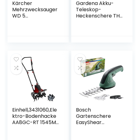
Kärcher
Gardena Akku-
Mehrzwecksauger
Teleskop-
WD 5
Heckenschere THS
(Tatsächliche
42/18V P4A
Saugleistung: 240
Ready-To-Use Set:
Air Watt,
Heckenschneider
Behältergröße: 25
bis zu 3 m
l, Blasfunktion,
Reichweite, 42 cm
Patentierte
Schwertlänge,
Filterentnahmetec
abwinkelbarer
hnik, Saugen von
Kopf, inkl. 18V P4A
trockenem und
Akku (14732-20)
nassem Schmutz
ohne
Filterwechsel)
Einhell,3431060,Ele
Bosch
ktro-Bodenhacke
Gartenschere
AA8GC-RT 1545M
EasyShear
(1500 W,22 cm
(integrierter 3.6 V
Arbeitstiefe, 45
Akku, Akkulaufzeit: