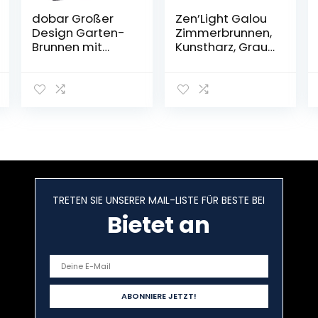
dobar Großer
Zen’Light Galou
Design Garten-
Zimmerbrunnen,
Brunnen mit
Kunstharz, Grau,
Pumpe und LED
21 x 17 x 23 cm
´s, Polyresin,
grau-schwarz,
54.5 x 19 x 76 cm,
96110e
TRETEN SIE UNSERER MAIL-LISTE FÜR BESTE BEI
Bietet an