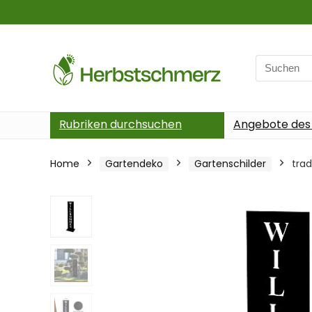
Search
for:
Rubriken durchsuchen
Angebote des
Home
Gartendeko
Gartenschilder
tra