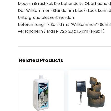
Modern & rustikal: Die behandelte Oberfläche de
Der Willkommen-Ständer im black-Look kann da
Untergrund platziert werden
Lieferumfang: 1 x Schild mit “Willkommen”-Schr
verschönern / Maße: 72 x 20 x 15 cm (HxBxT)
Related Products