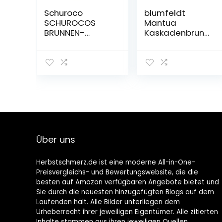
Schuroco
blumfeldt
SCHUROCOS
Mantua
BRUNNEN-
Kaskadenbrunn
Spezial Quadro
en Solarbrunnen
Gartenbrunnen
Zierbrunnen,Sola
rbetrieb,4
Kaskadenstufen
,Indoor &
Outdoor,Solarpa
nel: 9 V / 2,8 W /
17,5 x 14
cm,frostbestän
Über uns
dig
Herbstschmerz.de ist eine moderne All-in-One-
Preisvergleichs- und Bewertungswebsite, die die
besten auf Amazon verfügbaren Angebote bietet und
Sie durch die neuesten hinzugefügten Blogs auf dem
Laufenden hält. Alle Bilder unterliegen dem
Urheberrecht ihrer jeweiligen Eigentümer. Alle zitierten
Inhalte stammen aus ihren jeweiligen Quellen.