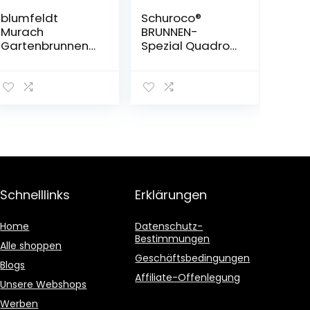
blumfeldt
Schuroco®
Murach
BRUNNEN-
Gartenbrunnen
Spezial Quadro,
Kaskadenbrunn
5 Liter
en
Zimmerbrunnen
(Akkubetrieb, 2
Watt Solarpanel,
3 LEDs zur
Beleuchtung)
grau
Schnelllinks
Erklärungen
Home
Datenschutz-
Bestimmungen
Alle shoppen
Geschäftsbedingungen
Blogs
Affiliate-Offenlegung
Unsere Webshops
Werben