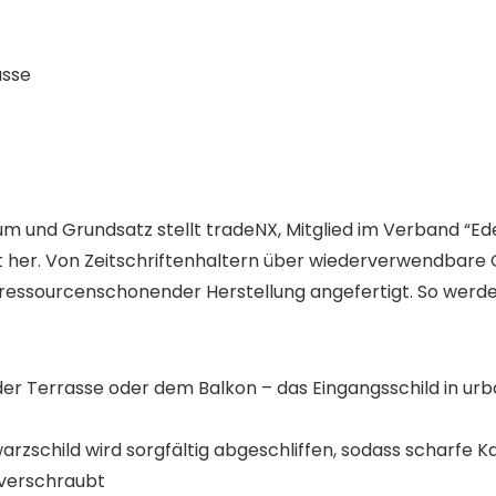
asse
 und Grundsatz stellt tradeNX, Mitglied im Verband “Edel
t her. Von Zeitschriftenhaltern über wiederverwendbare 
er ressourcenschonender Herstellung angefertigt. So werd
er Terrasse oder dem Balkon – das Eingangsschild in urba
zschild wird sorgfältig abgeschliffen, sodass scharfe 
 verschraubt