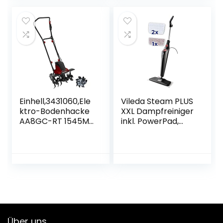
Heckenschere.
Lösung für
Inklusive Akku und
stärkere
Ladegerät Art.No
Verschmutzungen
KX20VC00B1(Grass
– inkl. Home-Kit
chere inkl. Akku)
Einhell,3431060,Ele
Vileda Steam PLUS
ktro-Bodenhacke
XXL Dampfreiniger
AA8GC-RT 1545M
inkl. PowerPad,
(1500 W,22 cm
entfernt bis zu 99,9
Arbeitstiefe, 45
% der Bakterien,
cmArbeitsbreite,
alle Böden
2-Punkt-
Sicherheitsschalte
r,
Überlastkupplung,
klappbarer
Führungsholm,
Über uns
robuste