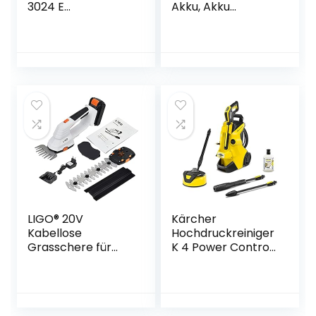
3024 E
Akku, Akku
(Saug-/Blasfunktio
Kettensäge mit
n, Saugrohr Ø 75
zwei Akku und
mm, Saugleistung
Ladegerät, 6-Zoll
650 m³/h,
Elektro
Häckselfunktion,
Handkettensäge,
Häckselrate 10:1,
Tragbar Einhand
Blasgeschwindigke
Kettensäge for
it 240 km/h,
Holz und Garten
Fangsack 40 L)
(Inkl. 2 x Batterien,
3 x Ketten), Gelb
LIGO® 20V
Kärcher
Kabellose
Hochdruckreiniger
Grasschere für
K 4 Power Control
den Garten,
Home: Clevere
2000mAh Lithium-
App-
ion 2 in 1 Akku
Unterstützung –
Grass-
die passende