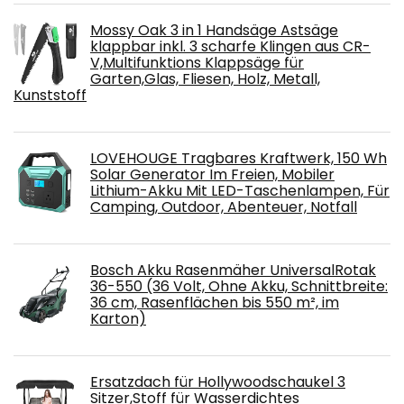
Mossy Oak 3 in 1 Handsäge Astsäge
klappbar inkl. 3 scharfe Klingen aus CR-
V,Multifunktions Klappsäge für
Garten,Glas, Fliesen, Holz, Metall,
Kunststoff
LOVEHOUGE Tragbares Kraftwerk, 150 Wh
Solar Generator Im Freien, Mobiler
Lithium-Akku Mit LED-Taschenlampen, Für
Camping, Outdoor, Abenteuer, Notfall
Bosch Akku Rasenmäher UniversalRotak
36-550 (36 Volt, Ohne Akku, Schnittbreite:
36 cm, Rasenflächen bis 550 m², im
Karton)
Ersatzdach für Hollywoodschaukel 3
Sitzer,Stoff für Wasserdichtes