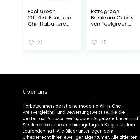
Feel Green
Extragreen
296435 Ecocube
Basilikum Cubes
Chili Habanero,
von Feelgreen
Feurig Scharf,
Holzwürfel
Nachhaltige
Geschenkidee
(100% Eco
Friendly), Grow
Your
Own/Anzuchtset
, Pflanzen Im
Holzwürfel 7.5
cm, Made in
Über uns
Austria
Herbstschmerz.de ist eine moderne All-in-One-
Preisvergleichs- und Bewertungswebsite, die die
besten auf Amazon verfügbaren Angebote bietet und
Sie durch die neuesten hinzugefügten Blogs auf dem
Laufenden hält. Alle Bilder unterliegen dem
Urheberrecht ihrer jeweiligen Eigentümer. Alle zitierten