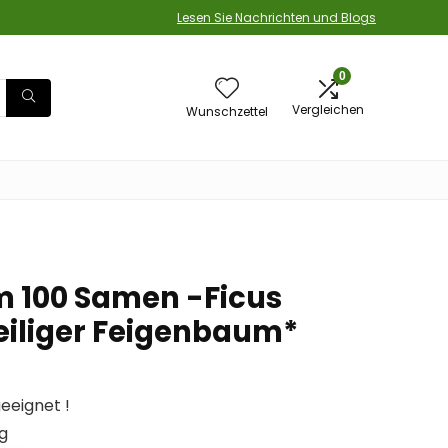
Lesen Sie Nachrichten und Blogs
0
Vergleichen
Wunschzettel
 100 Samen -Ficus
Heiliger Feigenbaum*
eeignet !
g