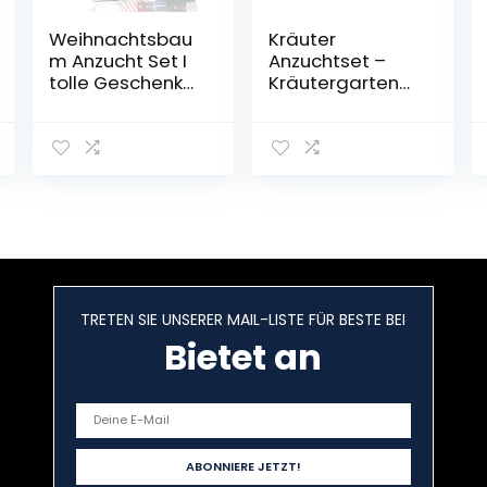
Weihnachtsbau
Kräuter
m Anzucht Set I
Anzuchtset –
tolle Geschenk-
Kräutergarten
Idee für
für Innen
Weihnachtsges
(Schnittlauch,
chenke,
Oregano, Salbei,
Wichtelgeschen
Spearmint) – Bio
ke Weihnachten,
Nicht-GVO
Nikolausgesche
Kräuter Saatgut,
nke und Garten
in Spanien
Geschenke I
produziert
Weihnachtsbau
m aus der Dose I
TRETEN SIE UNSERER MAIL-LISTE FÜR BESTE BEI
Pflanzset inkl.
Zubehör
Bietet an