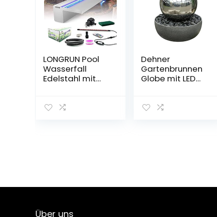
LONGRUN Pool
Dehner
Wasserfall
Gartenbrunnen
Edelstahl mit
Globe mit LED
breiterer
Beleuchtung,
Wasserfluss-
Schale: Ø 45 cm,
Plattform und
Kugel: Ø 32 cm,
mehrfarbigem
Höhe 52 cm,
LED-Licht
Edelstahl, grau
wasserfall teich
für Außengarten
und Garten
-23.6″ x 8″ x
3.94″(B x T x H)
Über uns