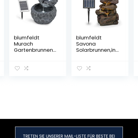
blumfeldt
blumfeldt
Murach
Savona
Gartenbrunnen
Solarbrunnen,inkl
Kaskadenbrunn
.
en
Solarpanel,Leist
Zimmerbrunnen
ung: 2,8
(Akkubetrieb, 2
Watt,Lithium-
Watt Solarpanel,
Ionen-Batterie
3 LEDs zur
(ca. 5h
Beleuchtung)
Laufzeit),LED-
grau
Beleuchtung,Ma
terial:
Polyresin,frostbe
ständig,Steinopt
ik
TRETEN SIE UNSERER MAIL-LISTE FÜR BESTE BEI