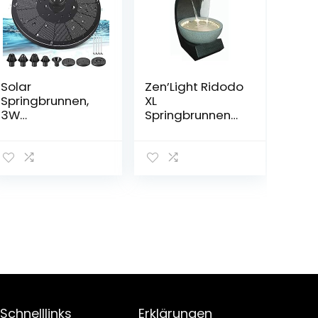
Solar
Zen’Light Ridodo
Springbrunnen,
XL
3W
Springbrunnen
Gartenbrunnen
groß, Kunstharz,
Pumpe
Grau, 42 x 49 x
Solarbetrieben
60 cm
Mit 8
Fontänenstile
Solarpumpe
Schwimmender
Dekoration
Outdoor
Wasserpumpe
Für Vogel-Bad
Fisch-Behälter
Teich Garten
Schnelllinks
Erklärungen