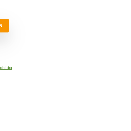
N
childer