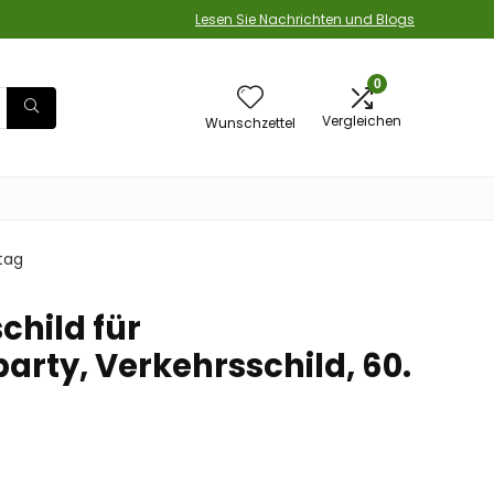
Lesen Sie Nachrichten und Blogs
0
Vergleichen
Wunschzettel
tag
child für
arty, Verkehrsschild, 60.