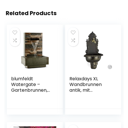
Related Products
blumfeldt
Relaxdays XL
Watergate –
Wandbrunnen
Gartenbrunnen,
antik, mit
Springbrunnen,
Wasserhahn,
Zierbrunnen,
nostalgisch,
Wasserspiel,
Waschbecken
Indoor und
Garten, Aluguss,
Outdoor, 1000 L/h
HBT 75 x 44 x 22
Umlaufleistung, 15
cm, schwarz