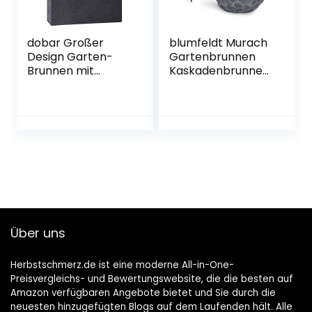
dobar Großer
blumfeldt Murach
Design Garten-
Gartenbrunnen
Brunnen mit
Kaskadenbrunnen
Pumpe und LED´s,
Zimmerbrunnen
Polyresin, grau-
(Akkubetrieb, 2
schwarz, 54.5 x 19 x
Watt Solarpanel, 3
76 cm, 96110e
LEDs zur
Beleuchtung) grau
Über uns
Herbstschmerz.de ist eine moderne All-in-One-
Preisvergleichs- und Bewertungswebsite, die die besten auf
Amazon verfügbaren Angebote bietet und Sie durch die
neuesten hinzugefügten Blogs auf dem Laufenden hält. Alle