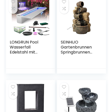
Watt Pumpe, 10 m
Kabel, verzinktes
Metall, IPX8
Schutzart, grau
LONGRUN Pool
SEINHIJO
Wasserfall
Gartenbrunnen
Edelstahl mit
Springbrunnen
breiterer
Wasserfall mit LED
Wasserfluss-
Beleuchtung 5
Plattform und
Krüge Kaskade für
mehrfarbigem
Terrasse Balkon
LED-Licht
41x39x76cm-5m
wasserfall teich für
Lange Kabel
Außengarten und
Garten -23.6″ x 8″
x 3.94″(B x T x H)